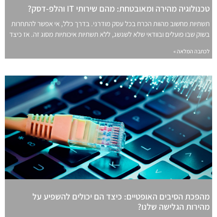
טכנולוגיה מהירה ומאובטחת: מהם שירותי IT והלפ-דסק?
תשתיות מחשוב מהוות הכרח בכל עסק מודרני. בדרך כלל, אי אפשר להתחרות
בשוק שבו פועלים ובוודאי שלא לשגשג, ללא תשתיות איכותיות מסוג זה. אז כיצד
לכתבה המלאה »
מהפכת הסיבים האופטיים: כיצד הם יכולים להשפיע על
מהירות הגלישה שלנו?