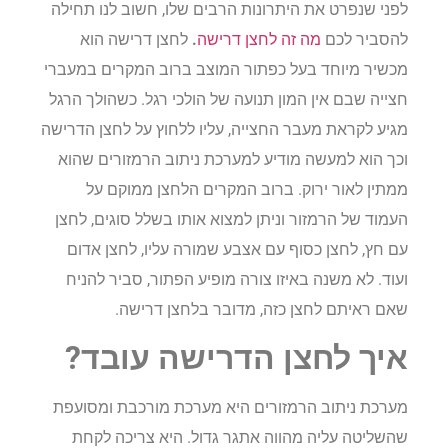
לפני שנפרט את היתרונות הרבים שלו, חשוב לנו תחילה
להסביר לכם
מה זה לחצן דרישה
.
לחצן דרישה הוא
מכשיר מיוחד בעל כפתור המוצב ברוב המקרים במעברי
חצייה שבם אין המון תנועה של הולכי רגל. כשהולך הרגל
מגיע לקראת מעבר החצייה, עליו ללחוץ על לחצן הדרישה
וכך הוא למעשה מודיע למערכת ניתוב הרמזורים שהוא
ממתין לאור ירוק. ברוב המקרים הלחצן ממוקם על
העמוד של הרמזור וניתן למצוא אותו בשלל סוגים, לחצן
עם חץ, לחצן כסוף עם אצבע שמורה עליו, לחצן אדום
ועוד. לא משנה באיזו צורה מופיע הפתור, סביר להניח
שאם ראיתם לחצן כזה, מדובר בלחצן דרישה.
איך לחצן הדרישה עובד?
מערכת ניתוב הרמזורים היא מערכת מורכבת ומסועפת
שהשליטה עליה מהווה אתגר גדול. היא צריכה לקחת