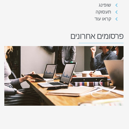
שופינג
תעסוקה
קראו עוד
פרסומים אחרונים
נ
מ
ל
מ
P
ת
ל
ס
מרץ 