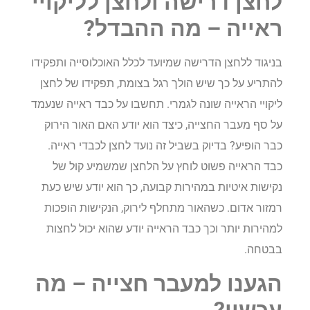
לחצן דרישה ולחצן לליקויי
ראייה – מה ההבדל?
בניגוד ללחצן הדרישה שמיועד לכלל האוכלוסייה ותפקידו
להתריע על כך שיש הולך רגל בצומת, תפקידו של לחצן
ליקויי הראייה שונה לגמרי. תחשבו על כבד ראייה שנעמד
על סף מעבר החצייה, כיצד הוא יודע האם האור הירוק
כבר הופיע? בדיוק בשביל זה נועד לחצן לכבדי ראייה.
כבד הראייה פשוט לוחץ על הלחצן שמשמיע קול של
נקישות איטיות במהירות קבועה, כך הוא יודע שיש כעת
רמזור אדום. כשהאור מתחלף לירוק, הנקישות הופכות
למהירות יותר וכך כבד הראייה יודע שהוא יכול לחצות
בבטחה.
הגענו למעבר חצייה – מה
עכשיו?