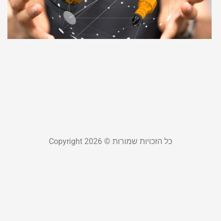
א
מ
ב
ת
ו
ר
יולי 4
קר
כל הזכויות שמורות © Copyright 2026