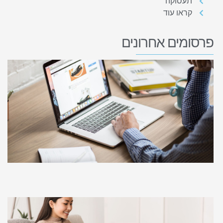
תעסוקה
קראו עוד
פרסומים אחרונים
א
ל
ה
ב
א
ו
ינוא
קר
ש
ס