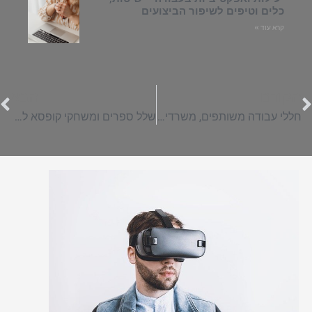
כלים וטיפים לשיפור הביצועים
קרא עוד »
הקודם
הבא
חללי עבודה משותפים, משרדים להשכרה ושטחי מסחר: הכירו את פארק ההייטק והעסקים של גוש דן
שלל ספרים ומשחקי קופסא לרכישה אונליין: הכירו את אתר סטימצקי