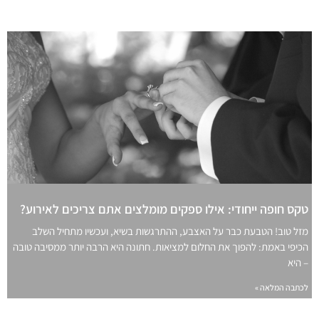
טקס חופה ייחודי: אילו ספקים מומלצים אתם צריכים לאירוע?
מזל טוב! הטבעת כבר על האצבע, ההתרגשות בשיא, ועכשיו מתחיל השלב
הכיפי באמת: להפוך את החלום למציאות. חתונה היא הרבה יותר ממסיבה טובה
– היא
לכתבה המלאה »