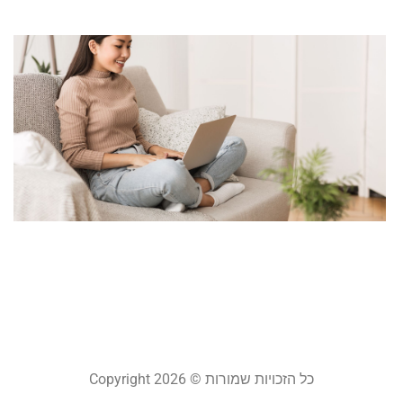
ש
ס
ו
ק
ל
או
ה
א
ס
מרץ 
קר
כל הזכויות שמורות © Copyright 2026