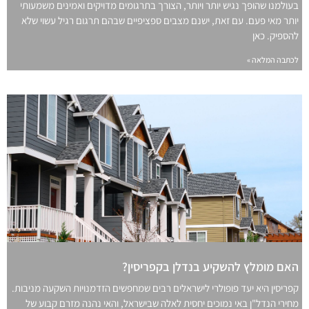
בעולמנו שהופך נגיש יותר ויותר, הצורך בתרגומים מדויקים ואמינים משמעותי
יותר מאי פעם. עם זאת, ישנם מצבים ספציפיים שבהם תרגום רגיל עשוי שלא
להספיק. כאן
לכתבה המלאה »
האם מומלץ להשקיע בנדלן בקפריסין?
קפריסין היא יעד פופולרי לישראלים רבים שמחפשים הזדמנויות השקעה מניבות.
מחירי הנדל"ן באי נמוכים יחסית לאלה שבישראל, והאי נהנה מזרם קבוע של