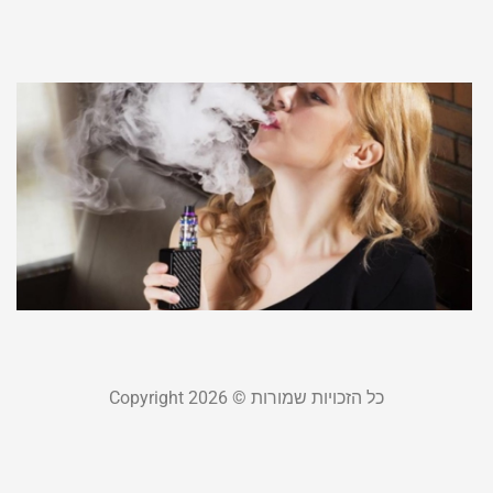
21
קר
י
ל
מ
בי
ל
א
פבר
קר
כל הזכויות שמורות © Copyright 2026